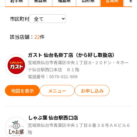
岩手県
青森県
福島県
山形県
宮城県
秋
市区町村
該当店舗：
22
件
東北
ガスト 仙台名掛丁店（から好し取扱店）
中部
宮城県仙台市青葉区中央１丁目８−２０ドン・キホー
テ仙台駅西口本店 Ｂ１階
電話番号：0570-021-909
中国
関東
地図を表示
メニュー
お申し込み
関西
しゃぶ葉 仙台駅西口店
四国
宮城県仙台市青葉区中央１丁目８番３８号ＡＫビル６
階