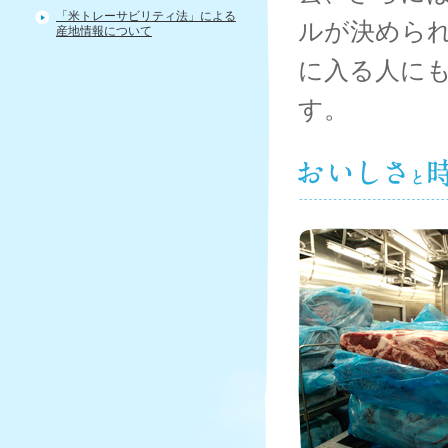
す。
「米トレーサビリティ法」による
ルが決めら
産地情報について
に入る人に
す。