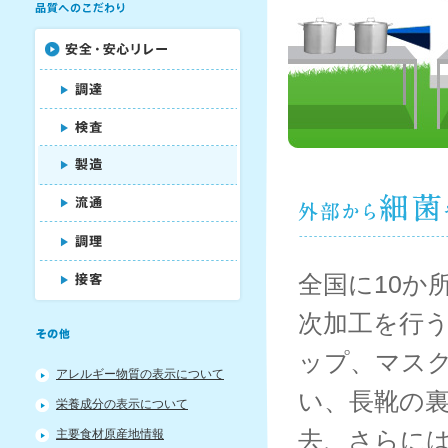
ン
へ
移
動
し
ま
す。
本
文
へ
移
動
し
ま
す。
全国に10か
サ
イ
ト
次加工を行
情
報
ップ、マス
へ
アレルギー物質の表示について
移
い、長靴の
栄養成分の表示について
動
し
去、さらに
主要食材原産地情報
ま