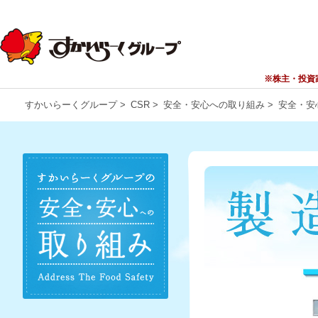
ペ
ー
ジ
内
移
動
※株主・投資
用
の
すかいらーくグループ
>
CSR
>
安全・安心への取り組み
>
安全・安
メ
ニ
ュ
ー
で
す。
グ
ロ
ー
バ
ル
ナ
ビ
ゲ
ー
シ
ョ