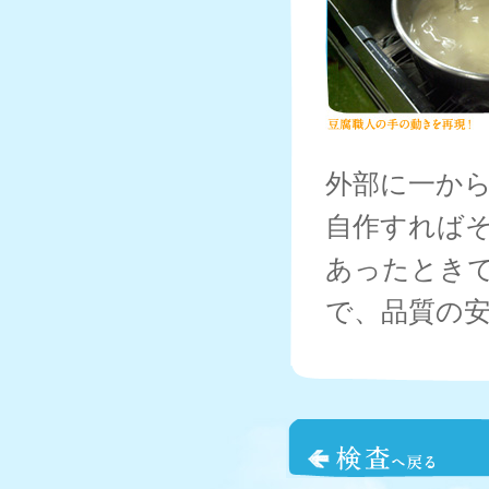
外部に一か
自作すれば
あったとき
で、品質の