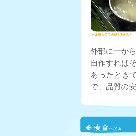
外部に一か
自作すれば
あったとき
で、品質の