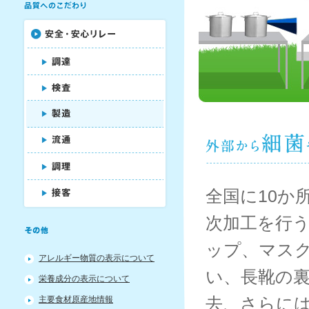
ン
へ
移
動
し
ま
す。
本
文
へ
移
動
し
ま
す。
全国に10か
サ
イ
ト
次加工を行
情
報
ップ、マス
へ
アレルギー物質の表示について
移
い、長靴の
栄養成分の表示について
動
し
去、さらに
主要食材原産地情報
ま