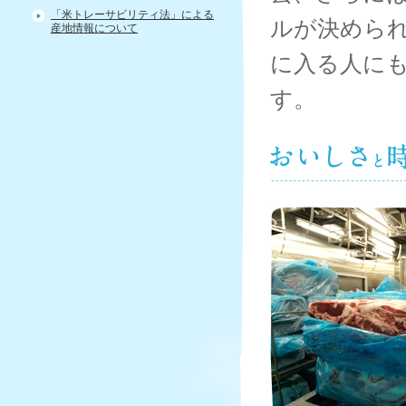
す。
「米トレーサビリティ法」による
ルが決めら
産地情報について
に入る人に
す。