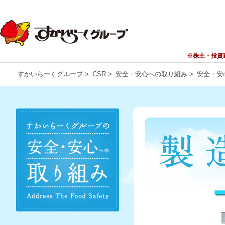
ペ
ー
ジ
内
移
動
※株主・投資
用
の
すかいらーくグループ
>
CSR
>
安全・安心への取り組み
>
安全・安
メ
ニ
ュ
ー
で
す。
グ
ロ
ー
バ
ル
ナ
ビ
ゲ
ー
シ
ョ